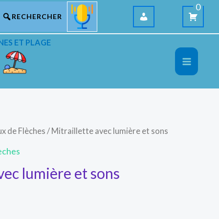
0
NES ET PLAGE
ux de Flèches
/ Mitraillette avec lumière et sons
lèches
avec lumière et sons