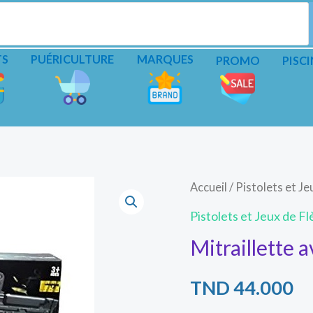
TS
PUÉRICULTURE
MARQUES
PROMO
PISCI
Accueil
/
Pistolets et Je
Pistolets et Jeux de F
Mitraillette 
TND
44.000