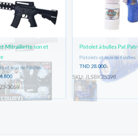
et Mitraillette son et
Pistolet à bulles Pat Patr
re
Pistolets et Jeux de Flèches
TND
28.000
ts et Jeux de Flèches
4.800
SKU: JLSBK25398
23-3059