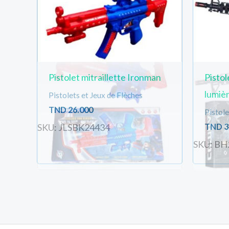
Pistolet mitraillette Ironman
Pistol
lumiè
Pistolets et Jeux de Flèches
TND
26.000
Pistole
TND
3
SKU: JLSBK24434
SKU: BH