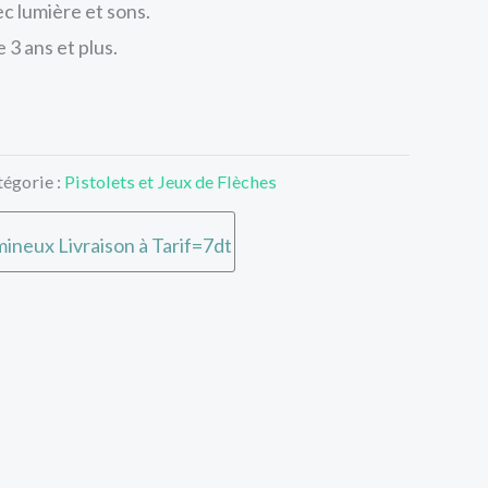
ec lumière et sons.
 3 ans et plus.
tégorie :
Pistolets et Jeux de Flèches
ineux Livraison à Tarif=7dt