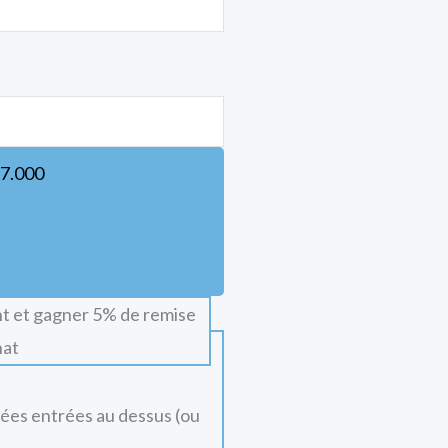
7.000
t et gagner 5% de remise
hat
nées entrées au dessus (ou