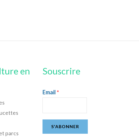
lture en
Souscrire
Email
*
es
sucettes
S'ABONNER
et parcs