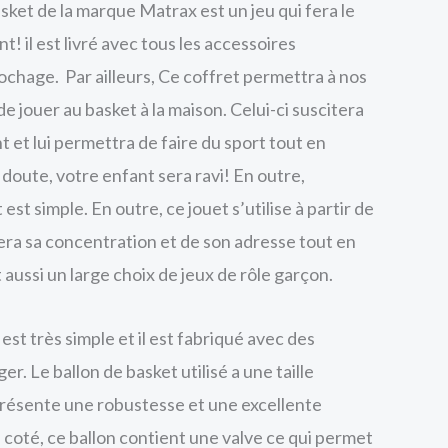
ket de la marque Matrax est un jeu qui fera le
! il est livré avec tous les accessoires
ochage. Par ailleurs, Ce coffret permettra à nos
de jouer au basket à la maison. Celui-ci suscitera
nt et lui permettra de faire du sport tout en
doute, votre enfant sera ravi! En outre,
t est simple. En outre, ce jouet s’utilise à partir de
era sa concentration et de son adresse tout en
aussi un large choix de jeux de rôle garçon.
est très simple et il est fabriqué avec des
er. Le ballon de basket utilisé a une taille
ésente une robustesse et une excellente
 coté, ce ballon contient une valve ce qui permet