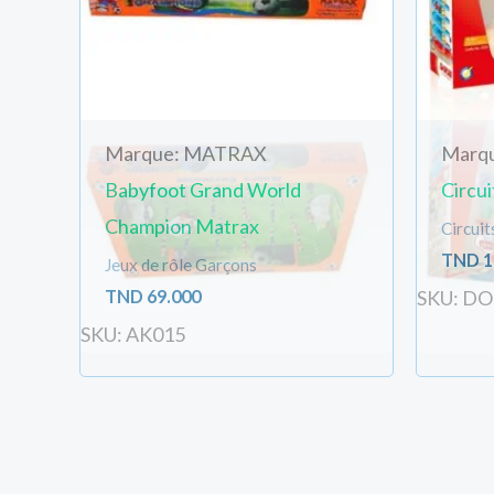
Marque: MATRAX
Marq
Babyfoot Grand World
Circui
Champion Matrax
Circuit
TND
1
Jeux de rôle Garçons
TND
69.000
SKU: D
SKU: AK015