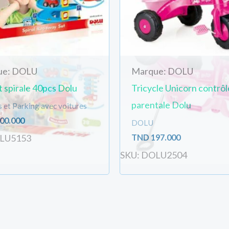
ue: DOLU
Marque: DOLU
t spirale 40pcs Dolu
Tricycle Unicorn contrôl
parentale Dolu
s et Parking avec voitures
00.000
DOLU
TND
197.000
OLU5153
SKU: DOLU2504