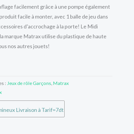
onflage facilement grâce à une pompe également
 produit facile à monter, avec 1 balle de jeu dans
accessoires d’accrochage à la porte! Le Midi
a marque Matrax utilise du plastique de haute
us nos autres jouets!
es :
Jeux de rôle Garçons
,
Matrax
x
ineux Livraison à Tarif=7dt