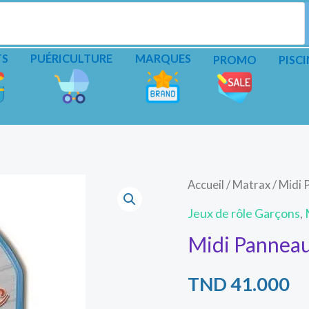
TS
PUÉRICULTURE
MARQUES
PROMO
PISCI
Accueil
/
Matrax
/ Midi
Jeux de rôle Garçons
,
Midi Panneau
TND
41.000