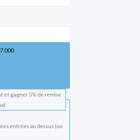
7.000
t et gagner 5% de remise
hat
nées entrées au dessus (ou