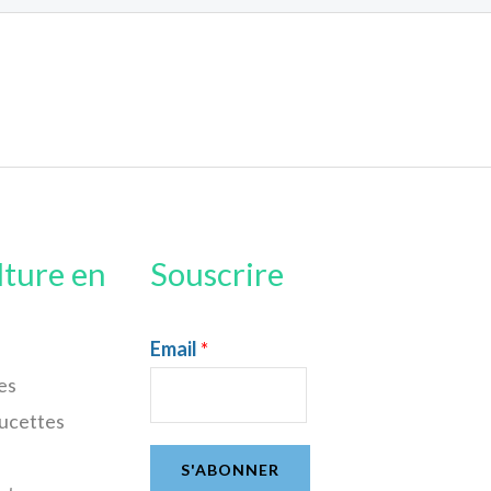
lture en
Souscrire
Email
*
es
sucettes
S'ABONNER