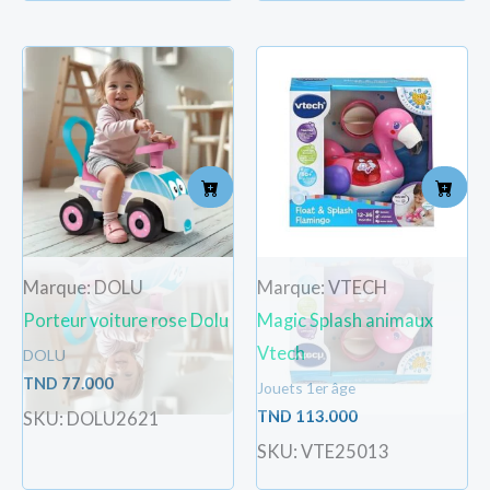
Marque: DOLU
Marque: VTECH
Porteur voiture rose Dolu
Magic Splash animaux
Vtech
DOLU
TND
77.000
Jouets 1er âge
TND
113.000
SKU: DOLU2621
SKU: VTE25013