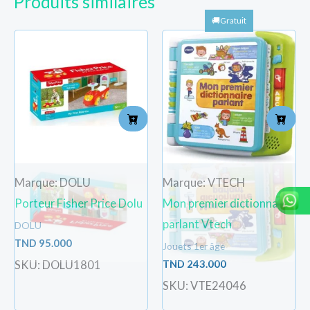
Produits similaires
Marque: DOLU
Marque: VTECH
Porteur Fisher Price Dolu
Mon premier dictionnaire
parlant Vtech
DOLU
TND
95.000
Jouets 1er âge
TND
243.000
SKU: DOLU1801
SKU: VTE24046