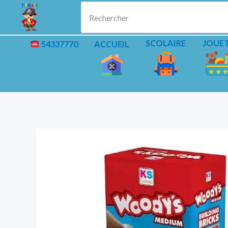
Aller
Rechercher
au
contenu
SCOLAIRE
JOUE
54337770
ACCUEIL