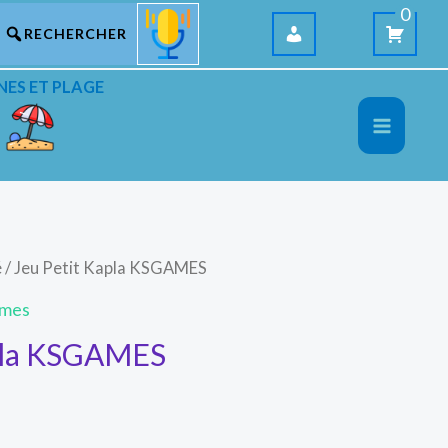
0
NES ET PLAGE
é
/ Jeu Petit Kapla KSGAMES
ames
apla KSGAMES