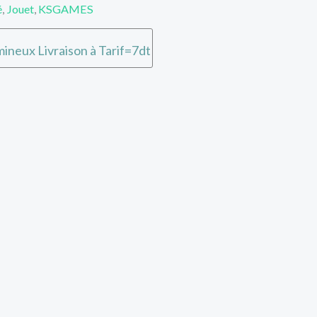
é
,
Jouet
,
KSGAMES
ineux Livraison à Tarif=7dt