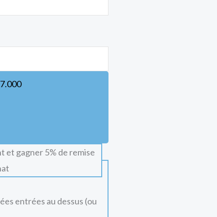
7.000
t et gagner 5% de remise
hat
nées entrées au dessus (ou