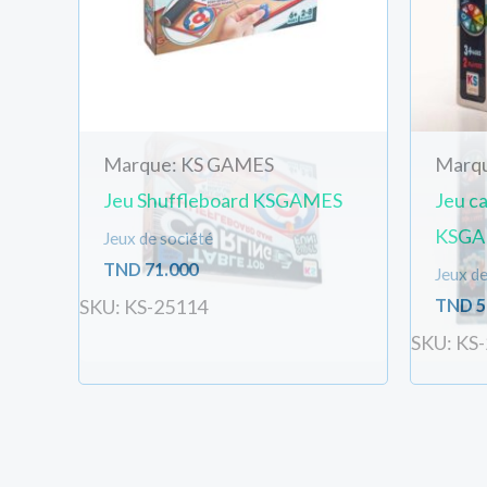
Marque: KS GAMES
Marq
Jeu Shuffleboard KSGAMES
Jeu ca
KSGA
Jeux de société
TND
71.000
Jeux de
TND
5
SKU: KS-25114
SKU: KS