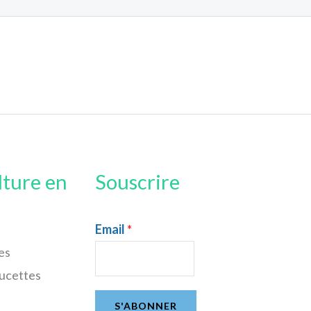
lture en
Souscrire
Email
*
es
sucettes
S'ABONNER