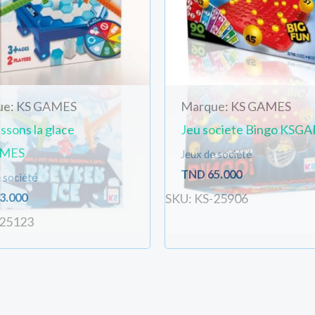
ue: KS GAMES
Marque: KS GAMES
ssons la glace
Jeu societe Bingo KSG
MES
Jeux de société
TND
65.000
 société
3.000
SKU: KS-25906
-25123