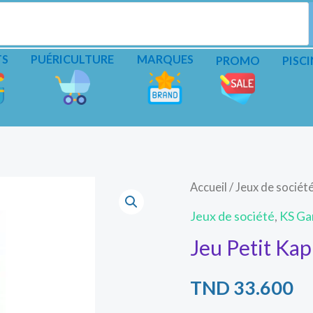
TS
PUÉRICULTURE
MARQUES
PROMO
PISCI
Accueil
/
Jeux de sociét
Jeux de société
,
KS G
Jeu Petit K
TND
33.600