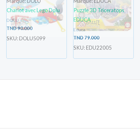
Marque: DOLU
Marque: EDUCA
Chariot avec Lego Dolu
Puzzle 3D Triceratops
EDUCA
DOLU
TND
90.000
Educa
TND
79.000
SKU: DOLU5099
SKU: EDU22005