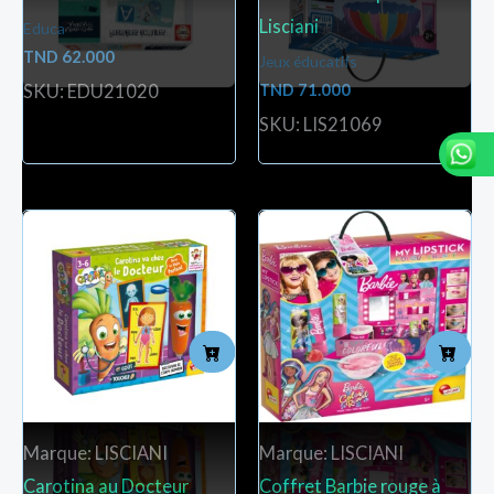
Lisciani
Educa
TND
62.000
Jeux éducatifs
TND
71.000
SKU: EDU21020
SKU: LIS21069
Marque: LISCIANI
Marque: LISCIANI
Carotina au Docteur
Coffret Barbie rouge à