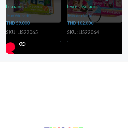
Lisciani
levres lisciani
Jeux éducatifs
Jeux de rôle filles
TND
59.000
TND
102.000
SKU: LIS22065
SKU: LIS22064