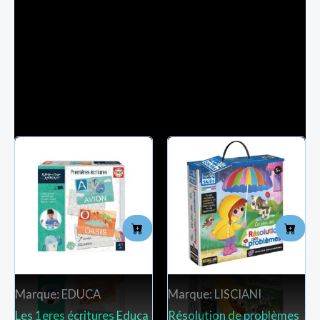
Étiquettes :
educatif
,
Jouet
Produit non volumineux Livraison à Tarif=7dt
Produits similaires
Marque: EDUCA
Marque: LISCIANI
Les 1eres écritures Educa
Résolution de problèmes