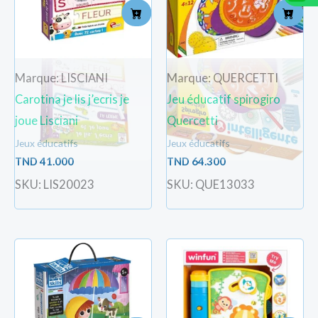
Marque: LISCIANI
Marque: QUERCETTI
Carotina je lis j’ecris je
Jeu éducatif spirogiro
joue Lisciani
Quercetti
Jeux éducatifs
Jeux éducatifs
TND
41.000
TND
64.300
SKU: LIS20023
SKU: QUE13033