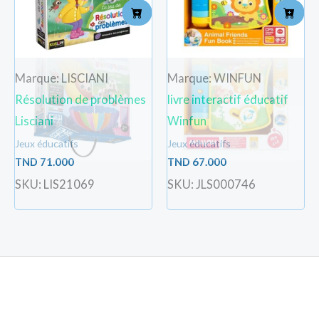
Marque: LISCIANI
Marque: WINFUN
Résolution de problèmes
livre interactif éducatif
Lisciani
Winfun
Jeux éducatifs
Jeux éducatifs
TND
71.000
TND
67.000
SKU: LIS21069
SKU: JLS000746