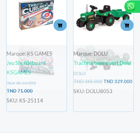
était :
est 
TND
TN
365.000.
329
Marque: KS GAMES
Marque: DOLU
Jeu Shuffleboard
Tracteur benne vert Dolu
KSGAMES
DOLU
TND
365.000
TND
329.000
Jeux de société
TND
71.000
SKU: DOLU8053
SKU: KS-25114