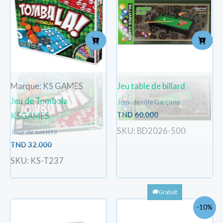
Marque: KS GAMES
Jeu table de billard
Jeu de Tombola
Jeux de rôle Garçons
TND
60.000
KSGAMES
SKU: BD2026-500
Jeux de société
TND
32.000
SKU: KS-T237
Le
Le
-10%
prix
pri
initial
act