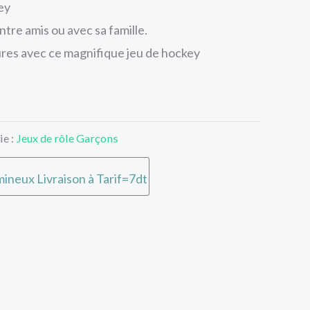
ey
tre amis ou avec sa famille.
res avec ce magnifique jeu de hockey
ie :
Jeux de rôle Garçons
ineux Livraison à Tarif=7dt