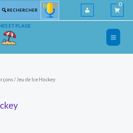
0
NES ET PLAGE
arçons
/ Jeu de Ice Hockey
ockey