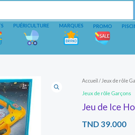
TS
PUÉRICULTURE
MARQUES
PROMO
PISCI
Accueil
/
Jeux de rôle G
Jeux de rôle Garçons
Jeu de Ice H
TND
39.000