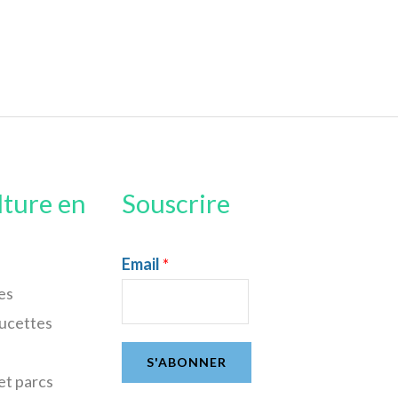
lture en
Souscrire
Email
*
es
sucettes
S'ABONNER
et parcs