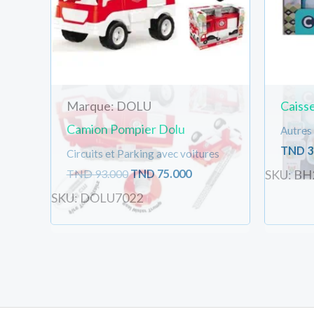
Marque: DOLU
Caisse
Camion Pompier Dolu
Autres 
TND
3
Circuits et Parking avec voitures
TND
93.000
TND
75.000
SKU: BH
SKU: DOLU7022