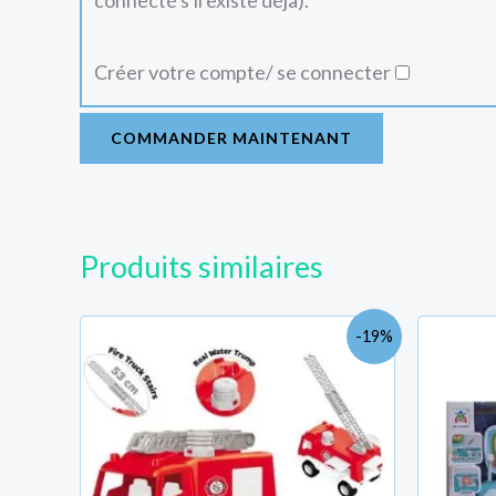
connecté s'il existe déjà).
Créer votre compte/ se connecter
COMMANDER MAINTENANT
Produits similaires
Le
Le
-19%
prix
prix
initial
actuel
était :
est :
TND
TND
93.000.
75.000.