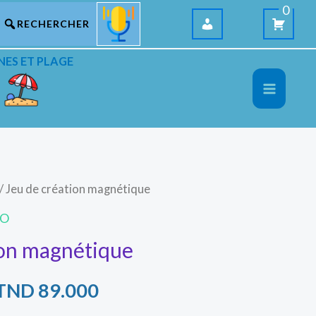
0
NES ET PLAGE
/ Jeu de création magnétique
Le
Le
O
prix
prix
ion magnétique
initial
actuel
TND
89.000
était :
est :