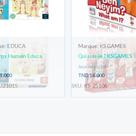
ue: EDUCA
Marque: KS GAMES
rps Humain Educa
Qui suis-je ? KSGAMES
Jeux de société
1.000
TND
56.000
U21015
SKU: KS-25106