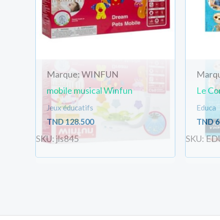
Marque: WINFUN
Marq
mobile musical Winfun
Le Co
Jeux éducatifs
Educa
TND
128.500
TND
6
SKU: jls845
SKU: ED