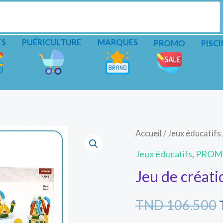
TS
PUÉRICULTURE
MARQUES
PROMO
PISCI
Accueil
/
Jeux éducatifs
Jeux éducatifs
,
PROM
Jeu de créat
TND
106.500