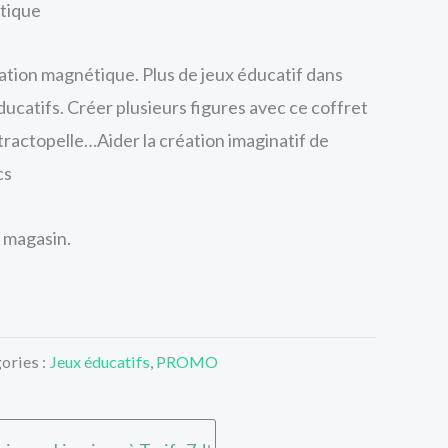
tique
TND
TND
106.500.
89.000.
tion magnétique. Plus de jeux éducatif dans
ducatifs. Créer plusieurs figures avec ce coffret
tractopelle…Aider la création imaginatif de
cs
 magasin.
ories :
Jeux éducatifs
,
PROMO