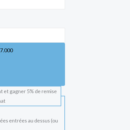
7.000
t et gagner 5% de remise
hat
nées entrées au dessus (ou