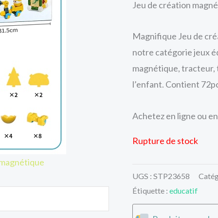
Jeu de création magné
Magnifique Jeu de créa
notre catégorie jeux é
magnétique, tracteur, 
l’enfant. Contient 72p
Achetez en ligne ou en
Rupture de stock
 magnétique
UGS :
STP23658
Catég
Étiquette :
educatif