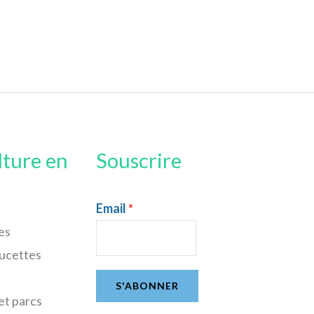
lture en
Souscrire
Email
*
es
sucettes
S'ABONNER
et parcs