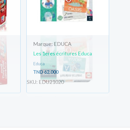
Marque: EDUCA
Les 1eres écritures Educa
Educa
TND
62.000
SKU: EDU21020