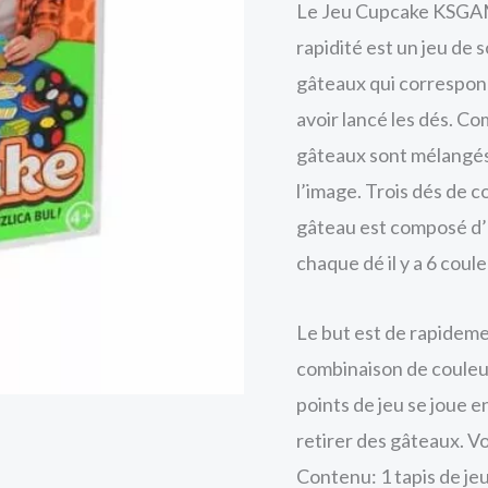
Le Jeu Cupcake KSGAM
rapidité est un jeu de 
gâteaux qui correspon
avoir lancé les dés. Co
gâteaux sont mélangés 
l’image. Trois dés de 
gâteau est composé d’u
chaque dé il y a 6 coule
Le but est de rapideme
combinaison de couleur
points de jeu se joue 
retirer des gâteaux. Vo
KSGAMES
Contenu: 1 tapis de je