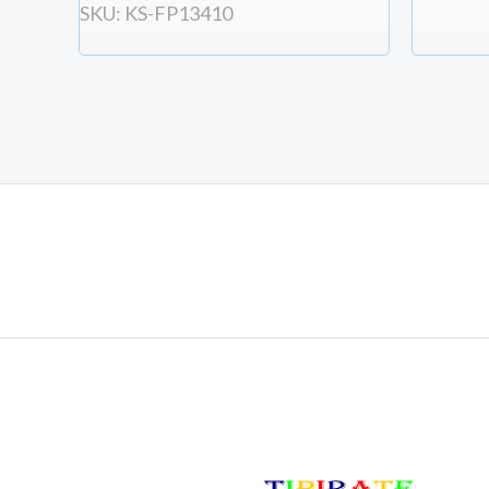
SKU: KS-FP13410
Votre compte sera crée avec l'email et les donn
Créer votre compte/ se connecter
COMMANDER MAINTENANT