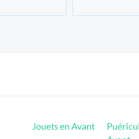
ées entrées au dessus (ou connecté s'il existe déjà).
Jouets en Avant
Puéricu