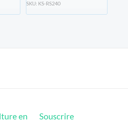
SKU: KS-RS240
lture en
Souscrire