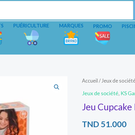
TS
PUÉRICULTURE
MARQUES
PROMO
PISCI
Accueil
/
Jeux de sociét
Jeux de société
,
KS G
Jeu Cupcak
TND
51.000