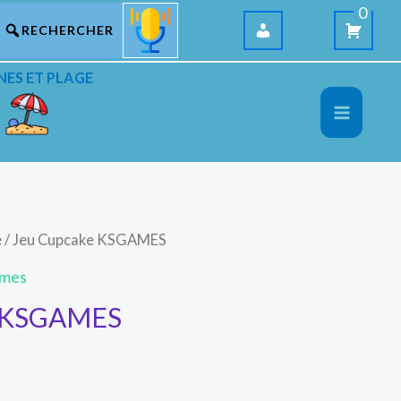
0
NES ET PLAGE
é
/ Jeu Cupcake KSGAMES
ames
e KSGAMES