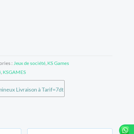
ories :
Jeux de société
,
KS Games
é
,
KSGAMES
ineux Livraison à Tarif=7dt