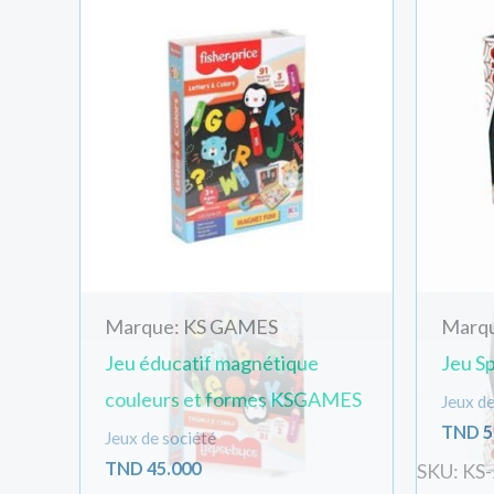
Votre adresse
Quantité
Marque: KS GAMES
Marq
Jeu éducatif magnétique
Jeu S
couleurs et formes KSGAMES
Jeux de
TND
5
Jeux de société
TND
45.000
SKU: KS