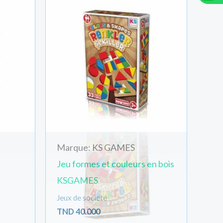
Livraison Standard:
TN
Marque: KS GAMES
Total:
TND
58.00
Jeu formes et couleurs en bois
KSGAMES
Jeux de société
Créer votre compte/se connecter rapidement et gagner 
TND
40.000