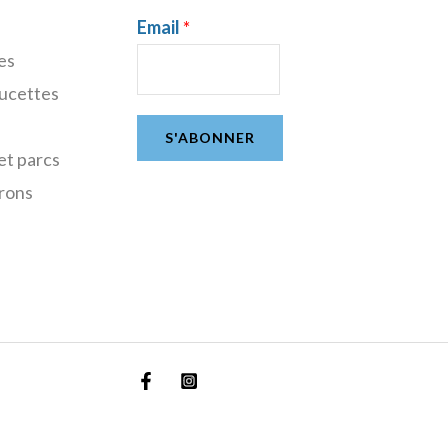
Email
*
es
sucettes
S'ABONNER
et parcs
rons