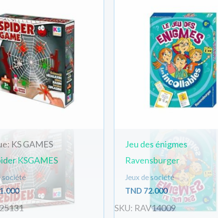
ue: KS GAMES
Jeu des énigmes
pider KSGAMES
Ravensburger
 société
Jeux de société
1.000
TND
72.000
-25131
SKU: RAV14009