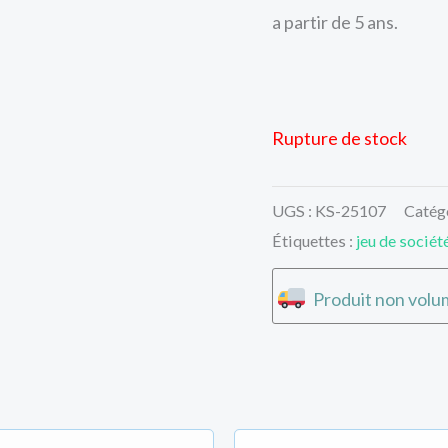
a partir de 5 ans.
Rupture de stock
UGS :
KS-25107
Catég
Étiquettes :
jeu de sociét
Produit non volum