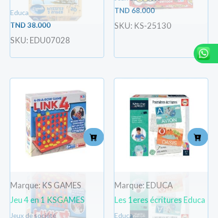
TND
68.000
Educa
TND
38.000
SKU: KS-25130
SKU: EDU07028
Marque: KS GAMES
Marque: EDUCA
Jeu 4 en 1 KSGAMES
Les 1eres écritures Educa
Jeux de société
Educa