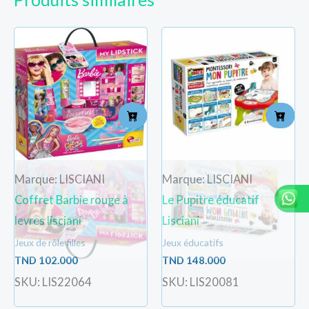
Marque: LISCIANI
Marque: LISCIANI
Coffret Barbie rouge à
Le Pupitre éducatif
levres lisciani
Lisciani
Jeux de rôle filles
Jeux éducatifs
TND
102.000
TND
148.000
SKU: LIS22064
SKU: LIS20081