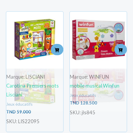
Marque: LISCIANI
Marque: WINFUN
Carotina Premiers mots
mobile musical Winfun
Lisciani
Jeux éducatifs
TND
128.500
Jeux éducatifs
TND
59.000
SKU: jls845
SKU: LIS22095