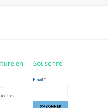
lture en
Souscrire
Email
*
es
sucettes
S'ABONNER