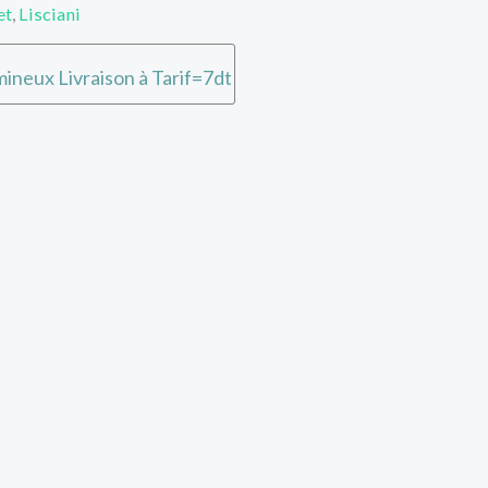
et
,
Lisciani
ineux Livraison à Tarif=7dt