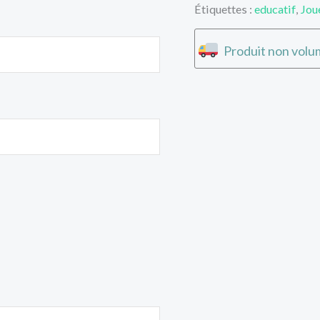
Étiquettes :
educatif
,
Jou
Produit non volum