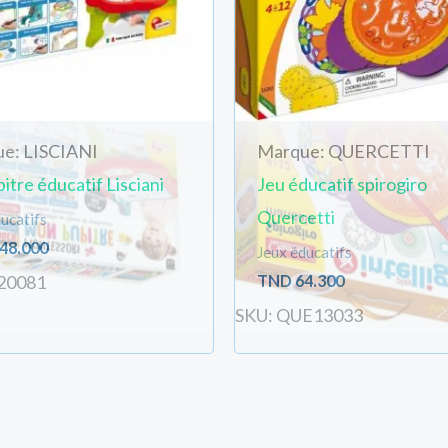
e: LISCIANI
Marque: QUERCETTI
itre éducatif Lisciani
Jeu éducatif spirogiro
Quercetti
ucatifs
48.000
Jeux éducatifs
TND
64.300
S20081
SKU: QUE13033