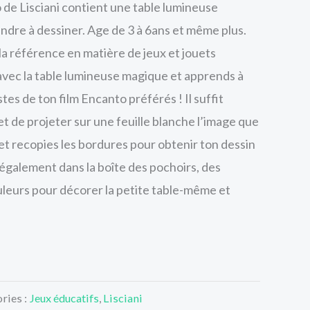
 de Lisciani contient une table lumineuse
dre à dessiner. Age de 3 à 6ans et même plus.
la référence en matière de jeux et jouets
avec la table lumineuse magique et apprends à
tes de ton film Encanto préférés ! Il suffit
et de projeter sur une feuille blanche l’image que
et recopies les bordures pour obtenir ton dessin
également dans la boîte des pochoirs, des
uleurs pour décorer la petite table-même et
ries :
Jeux éducatifs
,
Lisciani