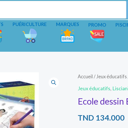
TS
PUÉRICULTURE
MARQUES
PROMO
PISCI
Accueil
/
Jeux éducatifs
Jeux éducatifs
,
Liscian
Ecole dessin 
TND
134.000