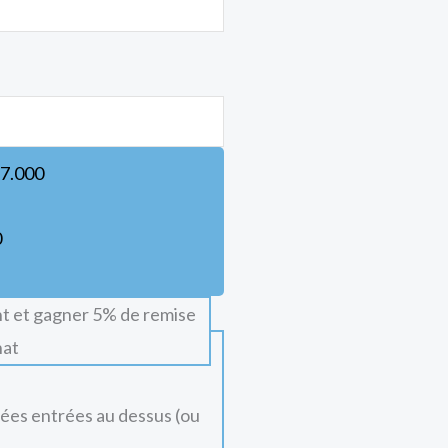
7.000
0
t et gagner 5% de remise
hat
nées entrées au dessus (ou