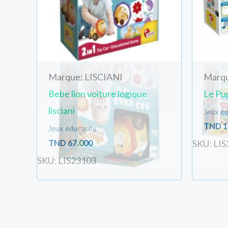
Marque: LISCIANI
Marqu
Bebe lion voiture logique
Le Pup
lisciani
Jeux éd
TND
1
Jeux éducatifs
TND
67.000
SKU: LI
SKU: LIS23103