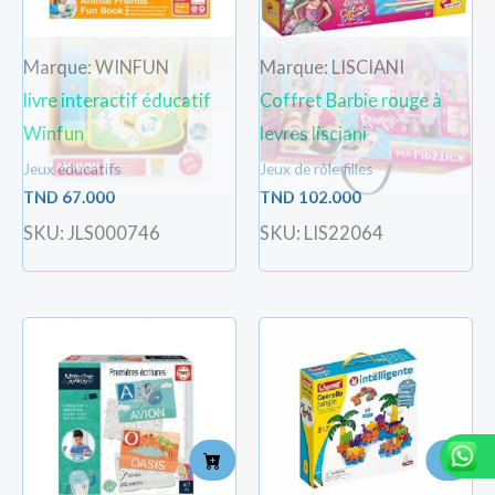
Marque: WINFUN
Marque: LISCIANI
livre interactif éducatif
Coffret Barbie rouge à
Winfun
levres lisciani
Jeux éducatifs
Jeux de rôle filles
TND
67.000
TND
102.000
SKU: JLS000746
SKU: LIS22064