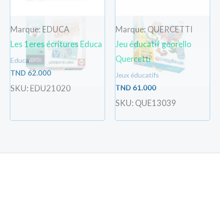
Marque: EDUCA
Marque: QUERCETTI
Les 1eres écritures Educa
Jeu éducatif georello
Quercetti
Educa
TND
62.000
Jeux éducatifs
TND
61.000
SKU: EDU21020
SKU: QUE13039