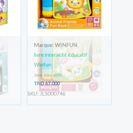
Marque: WINFUN
e
livre interactif éducatif
Winfun
Jeux éducatifs
TND
67.000
SKU: JLS000746