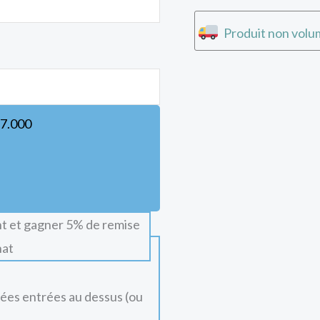
Produit non volum
7.000
t et gagner 5% de remise
hat
nées entrées au dessus (ou