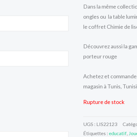
Dans la même collection
ongles ou la table lumi
le coffret Chimie de lis
Découvrez aussi la ga
porteur rouge
Achetez et commandez 
magasin à Tunis, Tunisi
Rupture de stock
UGS :
LIS22123
Catégo
Étiquettes :
educatif
,
Jou