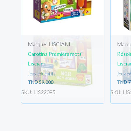
Marque: LISCIANI
Marqu
Carotina Premiers mots
Résol
Lisciani
Liscia
Jeux éducatifs
Jeux éd
TND
59.000
TND
7
SKU: LIS22095
SKU: LI