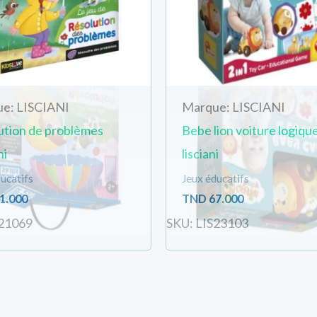
e: LISCIANI
Marque: LISCIANI
ution de problèmes
Bebe lion voiture logiqu
ni
lisciani
ucatifs
Jeux éducatifs
1.000
TND
67.000
S21069
SKU: LIS23103