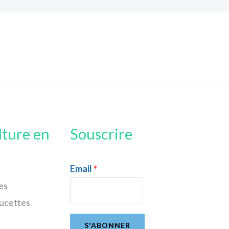
lture en
Souscrire
Email
*
es
sucettes
S'ABONNER