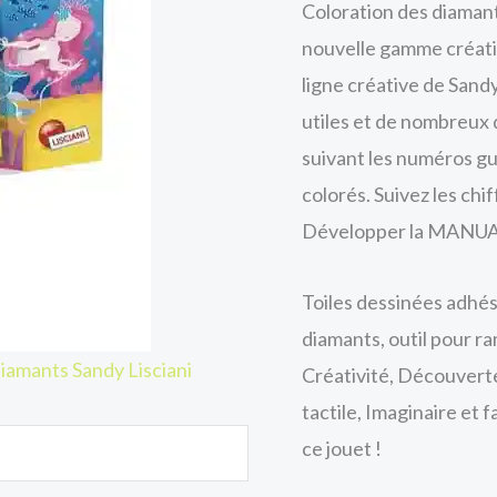
Coloration des diamant
nouvelle gamme créativ
ligne créative de Sandy
utiles et de nombreux d
suivant les numéros gui
colorés. Suivez les ch
Développer la MANUA
Toiles dessinées adhés
diamants, outil pour ra
iamants Sandy Lisciani
Créativité, Découvert
tactile, Imaginaire et 
ce jouet !