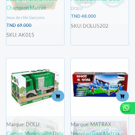
Champion Matrax
DOLU
TND
48.000
Jeux de rôle Garçons
TND
69.000
SKU: DOLU5202
SKU: AK015
Marque: DOLU
Marque: MATRAX
Camion Municipalité Dolu
Nouveau Goal Matrax