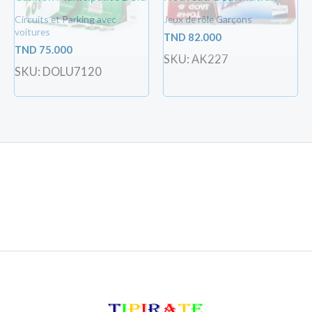
Circuits et Parking avec
Jeux de rôle Garçons
voitures
TND
82.000
TND
75.000
SKU: AK227
SKU: DOLU7120