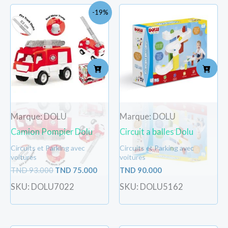
Le
Le
-19%
prix
prix
initial
actuel
était :
est :
TND
TND
93.000.
75.000.
Marque: DOLU
Marque: DOLU
Camion Pompier Dolu
Circuit a balles Dolu
Circuits et Parking avec
Circuits et Parking avec
voitures
voitures
TND
93.000
TND
75.000
TND
90.000
SKU: DOLU7022
SKU: DOLU5162