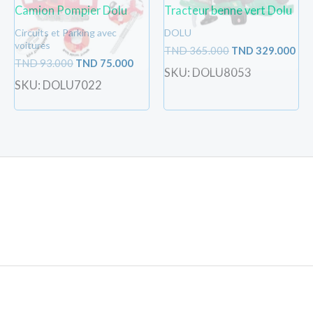
Camion Pompier Dolu
Tracteur benne vert Dolu
Circuits et Parking avec
DOLU
voitures
TND
365.000
TND
329.000
TND
93.000
TND
75.000
SKU: DOLU8053
SKU: DOLU7022