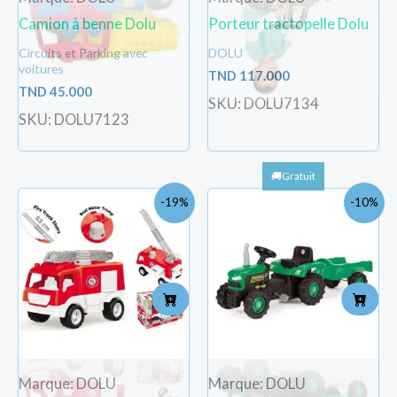
Camion à benne Dolu
Porteur tractopelle Dolu
Circuits et Parking avec
DOLU
voitures
TND
117.000
TND
45.000
SKU: DOLU7134
SKU: DOLU7123
Le
Le
Le
Le
-19%
-10%
prix
prix
prix
pri
initial
actuel
initial
act
était :
est :
était :
est 
TND
TND
TND
TN
93.000.
75.000.
365.000.
329
Marque: DOLU
Marque: DOLU