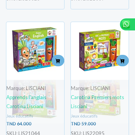
Marque: LISCIANI
Marque: LISCIANI
Apprends l’anglais
Carotina Premiers mots
Carotina Lisciani
Lisciani
Jeux éducatifs
Jeux éducatifs
TND
64.000
TND
59.000
SKU: LIS21044
SKU: LIS22095