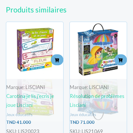
Produits similaires
Marque: LISCIANI
Marque: LISCIANI
Carotina je lis j’ecris je
Résolution de problèmes
joue Lisciani
Lisciani
Jeux éducatifs
Jeux éducatifs
TND
41.000
TND
71.000
SKU: LIS20023
SKU: LIS21069