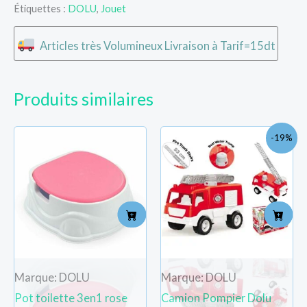
Étiquettes :
DOLU
,
Jouet
Articles très Volumineux Livraison à Tarif=15dt
Produits similaires
Le
Le
-19%
prix
prix
initial
actue
était :
est :
TND
TND
93.000.
75.000
Marque: DOLU
Marque: DOLU
Pot toilette 3en1 rose
Camion Pompier Dolu