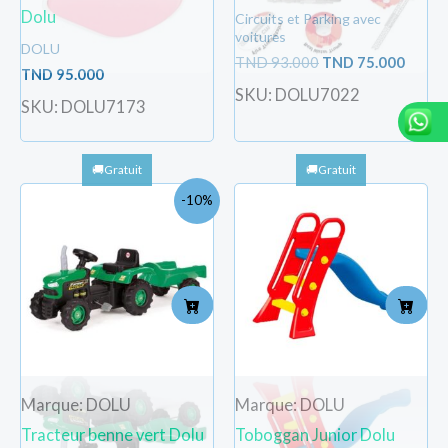
Dolu
Circuits et Parking avec
voitures
DOLU
TND
93.000
TND
75.000
TND
95.000
SKU: DOLU7022
SKU: DOLU7173
Le
Le
-10%
prix
prix
initial
actuel
était :
est :
TND
TND
365.000.
329.000.
Marque: DOLU
Marque: DOLU
Tracteur benne vert Dolu
Toboggan Junior Dolu