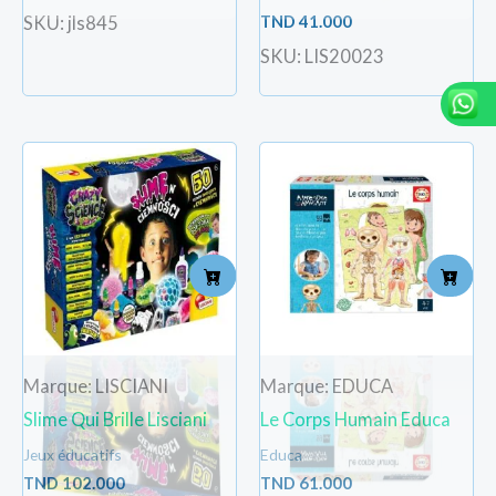
TND
41.000
SKU: jls845
SKU: LIS20023
Marque: LISCIANI
Marque: EDUCA
Slime Qui Brille Lisciani
Le Corps Humain Educa
Jeux éducatifs
Educa
TND
102.000
TND
61.000