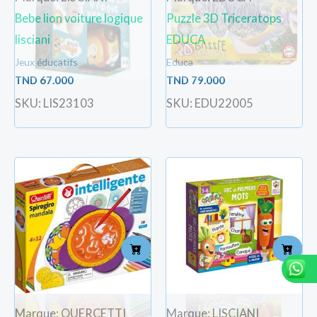
Bebe lion voiture logique
Puzzle 3D Triceratops
lisciani
EDUCA
Jeux éducatifs
Educa
TND
67.000
TND
79.000
SKU: LIS23103
SKU: EDU22005
Marque: QUERCETTI
Marque: LISCIANI