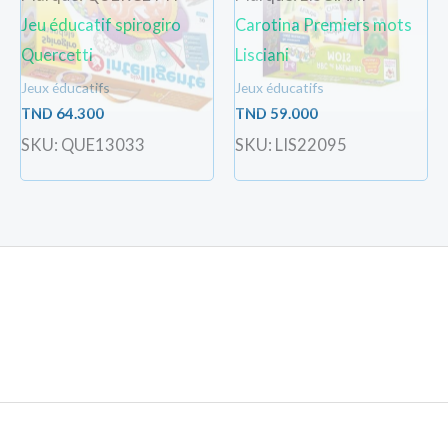
Jeu éducatif spirogiro
Carotina Premiers mots
Quercetti
Lisciani
Jeux éducatifs
Jeux éducatifs
TND
64.300
TND
59.000
SKU: QUE13033
SKU: LIS22095