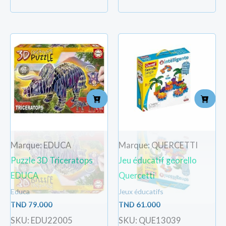
Marque: EDUCA
Marque: QUERCETTI
Puzzle 3D Triceratops
Jeu éducatif georello
EDUCA
Quercetti
Educa
Jeux éducatifs
TND
79.000
TND
61.000
SKU: EDU22005
SKU: QUE13039