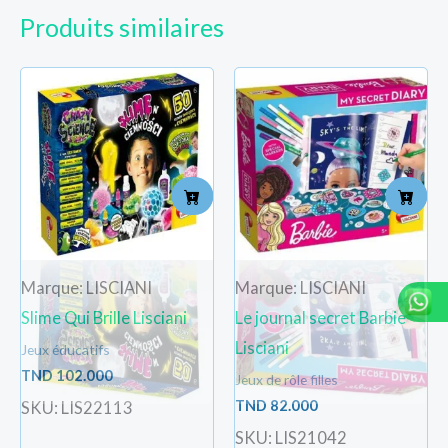
Produits similaires
Marque: LISCIANI
Marque: LISCIANI
Slime Qui Brille Lisciani
Le journal secret Barbie
Lisciani
Jeux éducatifs
TND
102.000
Jeux de rôle filles
TND
82.000
SKU: LIS22113
SKU: LIS21042