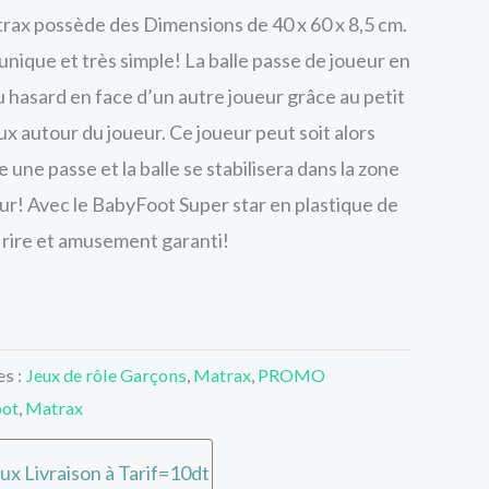
rax possède des Dimensions de 40 x 60 x 8,5 cm.
unique et très simple! La balle passe de joueur en
au hasard en face d’un autre joueur grâce au petit
x autour du joueur. Ce joueur peut soit alors
re une passe et la balle se stabilisera dans la zone
ur! Avec le BabyFoot Super star en plastique de
 rire et amusement garanti!
es :
Jeux de rôle Garçons
,
Matrax
,
PROMO
oot
,
Matrax
ux Livraison à Tarif=10dt