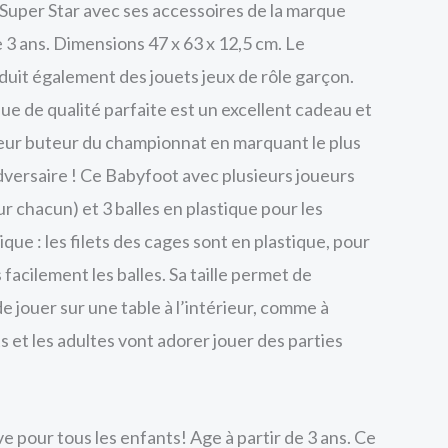
Super Star avec ses accessoires de la marque
 3 ans. Dimensions 47 x 63 x 12,5 cm. Le
uit également des jouets jeux de rôle garçon.
ue de qualité parfaite est un excellent cadeau et
leur buteur du championnat en marquant le plus
dversaire ! Ce Babyfoot avec plusieurs joueurs
ur chacun) et 3 balles en plastique pour les
ique : les filets des cages sont en plastique, pour
facilement les balles. Sa taille permet de
e jouer sur une table à l’intérieur, comme à
ts et les adultes vont adorer jouer des parties
ve pour tous les enfants! Age à partir de 3 ans. Ce