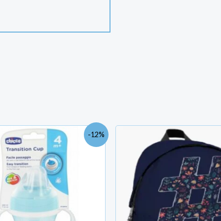
Le
Le
Le
-12%
prix
prix
prix
initial
actuel
initial
était :
est :
était :
TND
TND
TND
42.000.
37.000.
154.700.