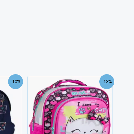
Le
Le
Le
-10%
-13%
prix
prix
prix
actuel
initial
actuel
est :
était :
est :
TND
TND
TND
139.000.
72.400.
63.000.