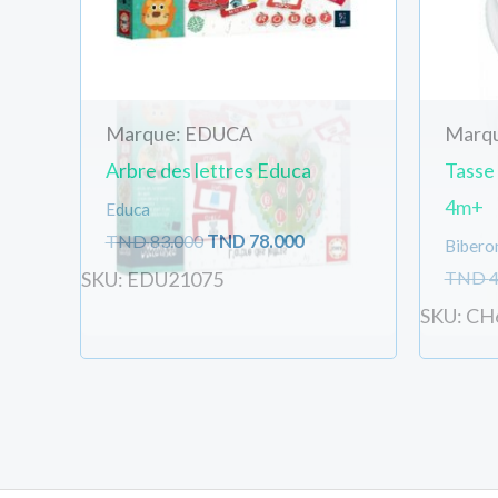
Marque: EDUCA
Marq
Arbre des lettres Educa
Tasse 
4m+
Educa
TND
83.000
TND
78.000
Biberon
TND
4
SKU: EDU21075
SKU: CH