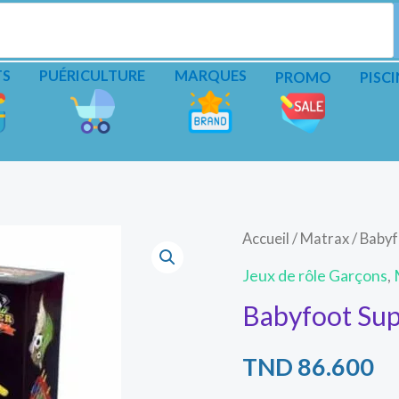
TS
PUÉRICULTURE
MARQUES
PROMO
PISCI
Accueil
/
Matrax
/ Babyf
Jeux de rôle Garçons
,
Babyfoot Sup
TND
86.600