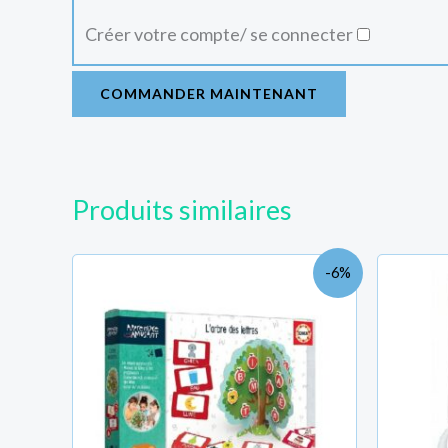
Créer votre compte/ se connecter
COMMANDER MAINTENANT
Produits similaires
Le
Le
-6%
prix
prix
initial
actuel
était :
est :
TND
TND
83.000.
78.000.