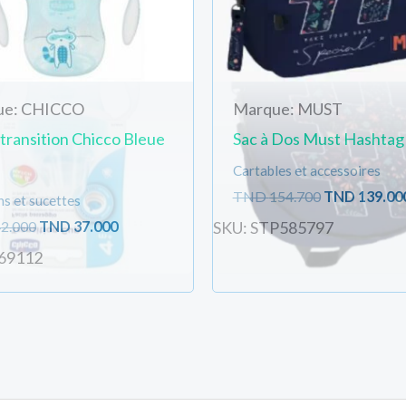
ue: CHICCO
Marque: MUST
transition Chicco Bleue
Sac à Dos Must Hashtag
Cartables et accessoires
TND
154.700
TND
139.00
s et sucettes
2.000
TND
37.000
SKU: STP585797
69112