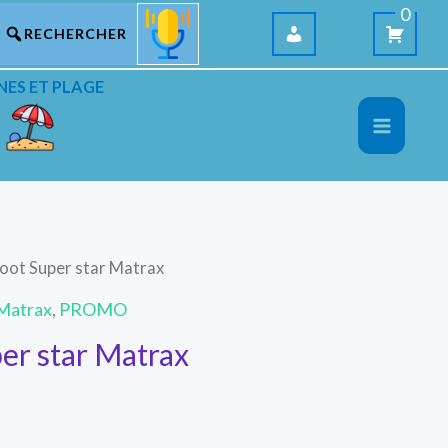
0
NES ET PLAGE
oot Super star Matrax
Matrax
,
PROMO
er star Matrax