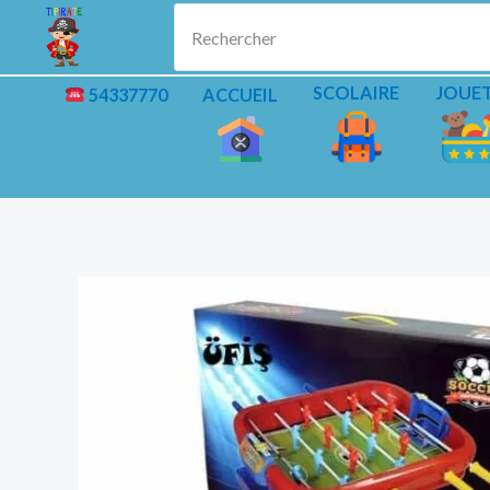
Aller
Rechercher
au
contenu
SCOLAIRE
JOUE
54337770
ACCUEIL