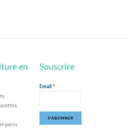
lture en
Souscrire
Email
*
es
sucettes
S'ABONNER
et parcs