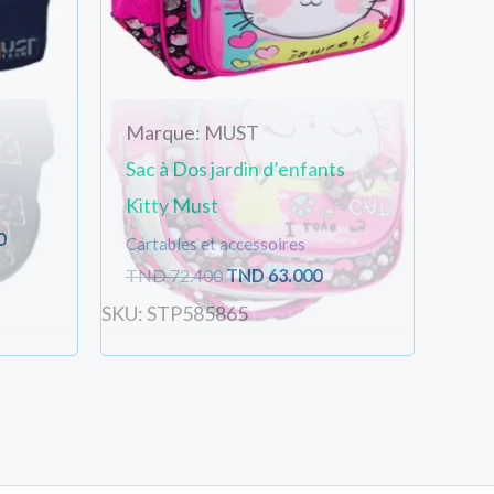
Marque: MUST
Sac à Dos jardin d’enfants
Kitty Must
0
Cartables et accessoires
TND
72.400
TND
63.000
SKU: STP585865