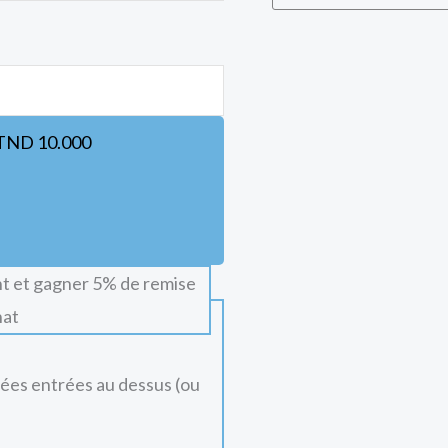
TND
10.000
t et gagner 5% de remise
hat
nées entrées au dessus (ou