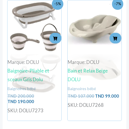
Le
Le
Le
Le
-5%
-7%
prix
prix
prix
prix
initial
actuel
initial
actu
était :
est :
était :
est :
TND
TND
TND
TND
200.000.
190.000.
107.000.
99.0
Marque: DOLU
Marque: DOLU
Baignoire-Pliable et
Bain et Relax Beige
sceaux Gris Dolu
DOLU
Baignoires bébé
Baignoires bébé
TND
200.000
TND
107.000
TND
99.000
TND
190.000
SKU: DOLU7268
SKU: DOLU7273