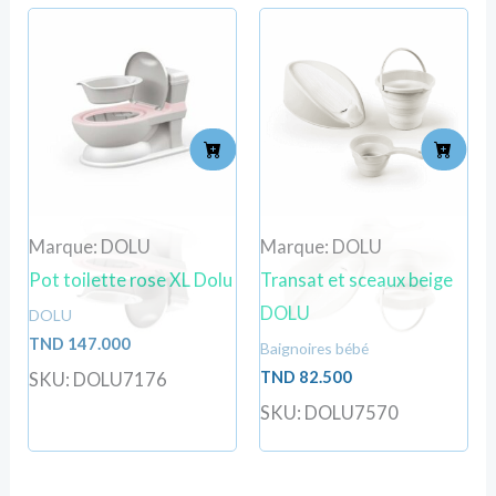
Marque: DOLU
Marque: DOLU
Pot toilette rose XL Dolu
Transat et sceaux beige
DOLU
DOLU
TND
147.000
Baignoires bébé
TND
82.500
SKU: DOLU7176
SKU: DOLU7570