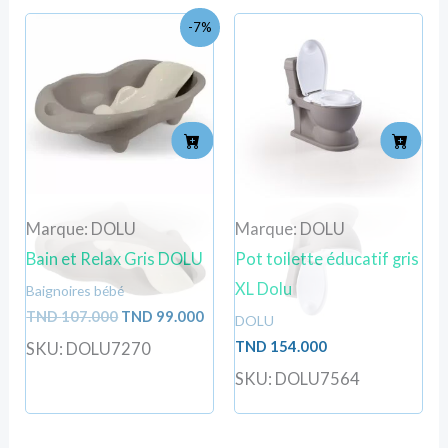
Le
Le
-7%
prix
prix
initial
actuel
était :
est :
TND
TND
107.000.
99.000.
Marque: DOLU
Marque: DOLU
Bain et Relax Gris DOLU
Pot toilette éducatif gris
XL Dolu
Baignoires bébé
TND
107.000
TND
99.000
DOLU
TND
154.000
SKU: DOLU7270
SKU: DOLU7564