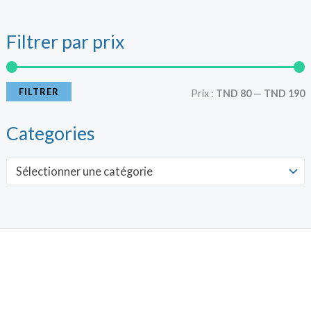
Filtrer par prix
r
r
i
i
FILTRER
Prix :
TND 80
—
TND 190
x
x
Categories
i
a
Sélectionner une catégorie
n
x