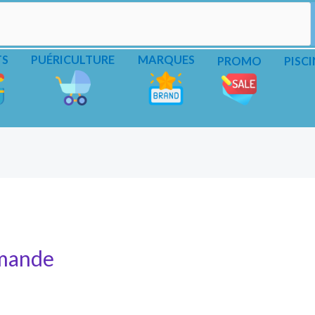
TS
PUÉRICULTURE
MARQUES
PROMO
PISCI
mmande